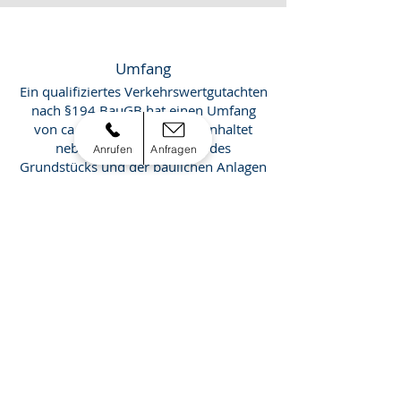
Umfang
Ein qualifiziertes Verkehrswertgutachten
nach §194 BauGB hat einen Umfang
von ca. 60-90 Seiten und beinhaltet
neben der Beschreibung des
Anrufen
Anfragen
Grundstücks und der baulichen Anlagen
auch die ausführliche Wertermittlung.
Geeignet für...
...Ein- und Zweifamilienhäuser
...Doppel- und Reihenhäuser
...Mehrfamilienhäuser
...Eigentumswohnungen
...Gewerbeobjekte
...Spezialimmobilien z.B. Bauernhöfe.